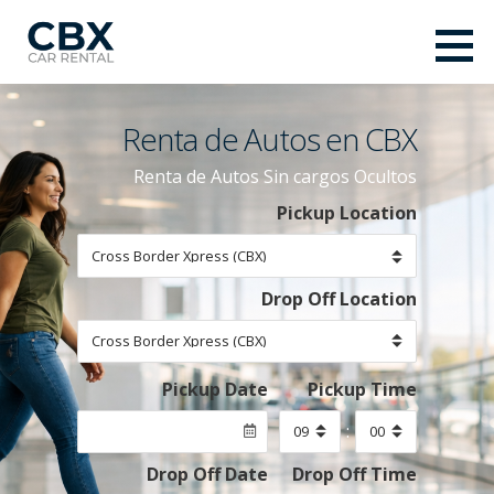
Saltar
al
CBX Car Rental
contenido
CROSS BORDER XPRESS CAR RENTAL
Renta de Autos en CBX
Renta de Autos Sin cargos Ocultos
Pickup Location
Drop Off Location
Pickup Date
Pickup Time
:
Drop Off Date
Drop Off Time